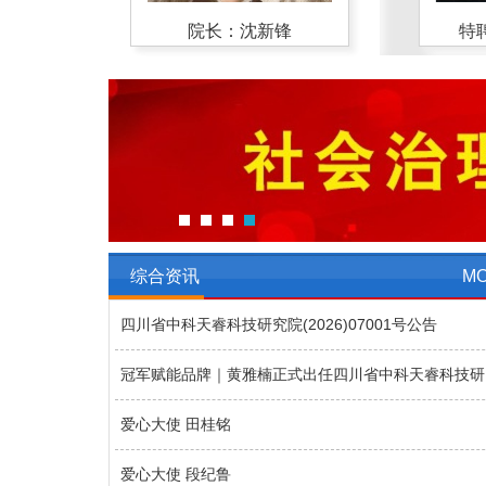
朱嘉与
特聘顾问：魏启伟
院长：沈新锋
特聘顾
综合资讯
M
四川省中科天睿科技研究院(2026)07001号公告
爱心大使 田桂铭
爱心大使 段纪鲁