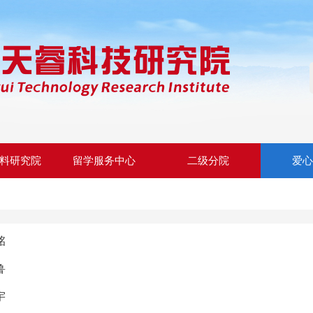
料研究院
留学服务中心
二级分院
爱
铭
鲁
宇