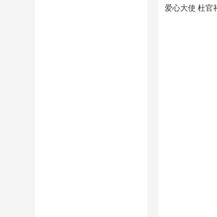
爱心大使 杜官